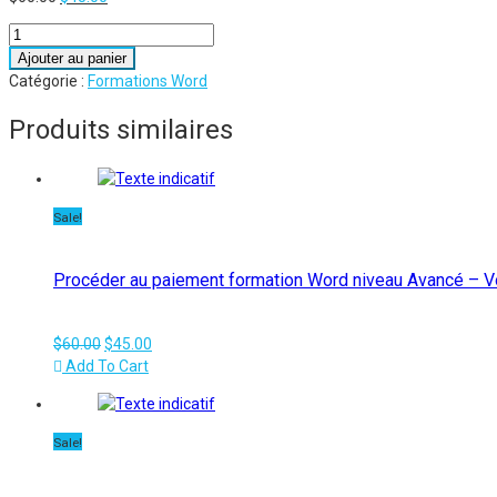
prix
prix
quantité
initial
actuel
de
Ajouter au panier
était :
est :
Procéder
Catégorie :
Formations Word
$60.00.
$45.00.
au
paiement
Produits similaires
formation
Word
niveau
Intermédiaire
Sale!
-
Volet
1
Procéder au paiement formation Word niveau Avancé – V
Le
Le
$
60.00
$
45.00
prix
prix
Add To Cart
initial
actuel
était :
est :
$60.00.
$45.00.
Sale!