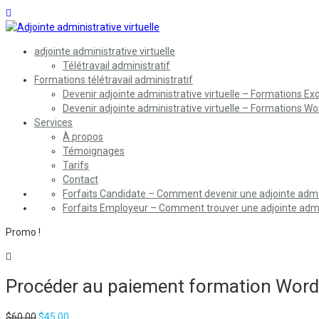
adjointe administrative virtuelle
Télétravail administratif
Formations télétravail administratif
Devenir adjointe administrative virtuelle – Formations Exc
Devenir adjointe administrative virtuelle – Formations Wo
Services
À propos
Témoignages
Tarifs
Contact
Forfaits Candidate – Comment devenir une adjointe admini
Forfaits Employeur – Comment trouver une adjointe admin
Promo !
Procéder au paiement formation Word 
Le
Le
$
60.00
$
45.00