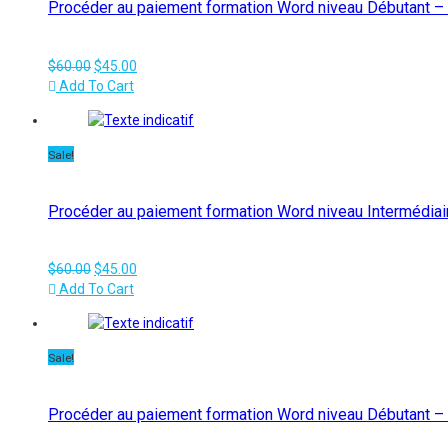
Procéder au paiement formation Word niveau Débutant – 
Le
Le
$
60.00
$
45.00
prix
prix
Add To Cart
initial
actuel
était :
est :
$60.00.
$45.00.
Sale!
Procéder au paiement formation Word niveau Intermédiair
Le
Le
$
60.00
$
45.00
prix
prix
Add To Cart
initial
actuel
était :
est :
$60.00.
$45.00.
Sale!
Procéder au paiement formation Word niveau Débutant – 