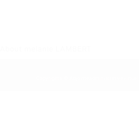
About melanie LAMBERT
Copyrights © Adjointeadministrativevirtuel
Required 'Candidate' login to applying this job.
Click here to
logout
And t
Login to your account
Email Address: