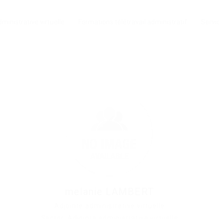
ministrative virtuelle
Formations télétravail administratif
Servi
melanie LAMBERT
Adjointe administrative virtuelle
Sector: Adjointe administrative virtuelle