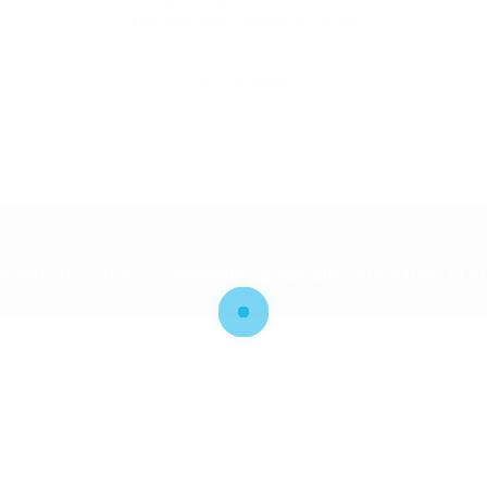
Member Since, octobre 17, 2023
Save Candidate
le.net 2020-2022 - Conception graphique, intégration et s
ry again