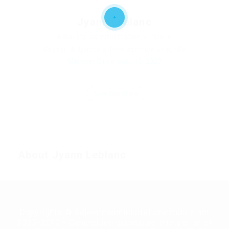
Jyann Leblanc
Adjointe administrative virtuelle
Sector: Adjointe administrative virtuelle
Member Since, août 15, 2023
Save Candidate
About Jyann Leblanc
Copyrights © Adjointeadministrativevirtuelle.net
2020-2022 - Conception graphique, intégration et